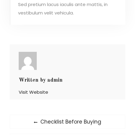
Sed pretium lacus iaculis ante mattis, in
vestibulum velit vehicula.
Written by
admin
Visit Website
Post
Previous
Checklist Before Buying
post:
navigation