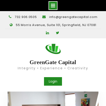
Skip
732.906.0505
info@greengatecapital.com
to
55 Morris Avenue, Suite 101, Springfield, NJ 07081
content
LinkedIn
Twitter
GreenGate Capital
Integrity • Experience • Creativity
Login